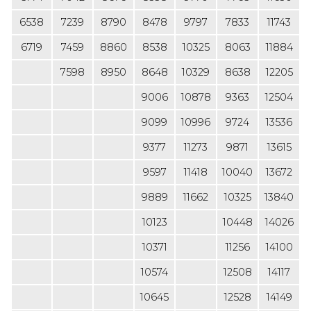
6538
7239
8790
8478
9797
7833
11743
6719
7459
8860
8538
10325
8063
11884
7598
8950
8648
10329
8638
12205
9006
10878
9363
12504
9099
10996
9724
13536
9377
11273
9871
13615
9597
11418
10040
13672
9889
11662
10325
13840
10123
10448
14026
10371
11256
14100
10574
12508
14117
10645
12528
14149