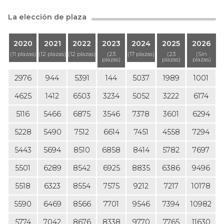
La elección de plaza
2020
2021
2022
2023
2024
2025
2026
(11 plazas)
(12 plazas)
(12 plazas)
(23
(17 plazas)
(23
(Sin
plazas)
plazas)
plazas)
2976
944
5391
144
5037
1989
1001
4625
1412
6503
3234
5052
3222
6174
5116
5466
6875
3546
7378
3601
6294
5228
5490
7512
6614
7451
4558
7294
5443
5694
8510
6858
8414
5782
7697
5501
6289
8542
6925
8835
6386
9496
5518
6323
8554
7575
9212
7217
10178
5590
6469
8566
7701
9546
7394
10982
5774
7042
8676
8338
9770
7765
11630