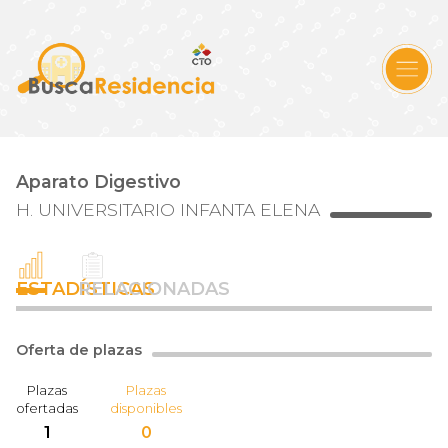
Aparato Digestivo
H. UNIVERSITARIO INFANTA ELENA
ESTADÍSTICAS
RELACIONADAS
Oferta de plazas
Plazas
Plazas
ofertadas
disponibles
1
0