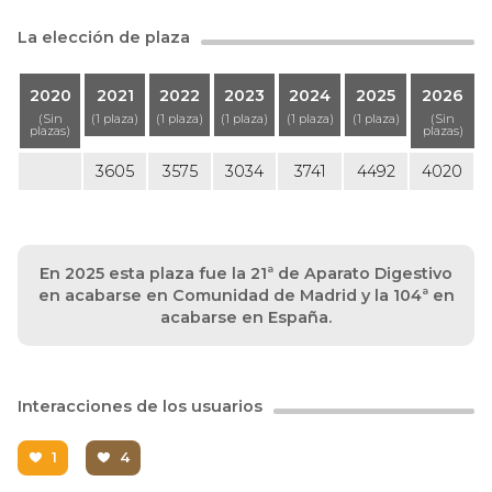
La elección de plaza
2020
2021
2022
2023
2024
2025
2026
(Sin
(1 plaza)
(1 plaza)
(1 plaza)
(1 plaza)
(1 plaza)
(Sin
plazas)
plazas)
3605
3575
3034
3741
4492
4020
En 2025 esta plaza fue la 21ª de Aparato Digestivo
en acabarse en Comunidad de Madrid y la 104ª en
acabarse en España.
Interacciones de los usuarios
1
4