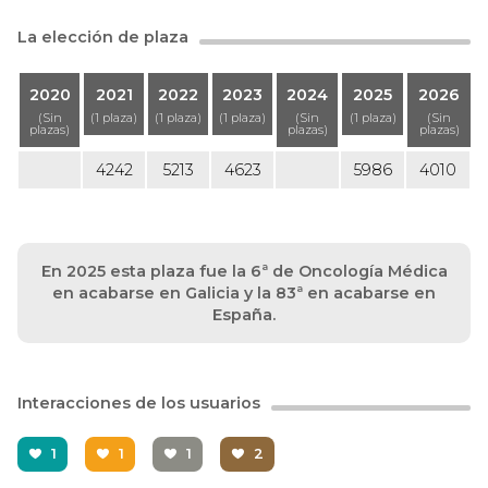
La elección de plaza
2020
2021
2022
2023
2024
2025
2026
(Sin
(1 plaza)
(1 plaza)
(1 plaza)
(Sin
(1 plaza)
(Sin
plazas)
plazas)
plazas)
4242
5213
4623
5986
4010
En 2025 esta plaza fue la 6ª de Oncología Médica
en acabarse en Galicia y la 83ª en acabarse en
España.
Interacciones de los usuarios
1
1
1
2