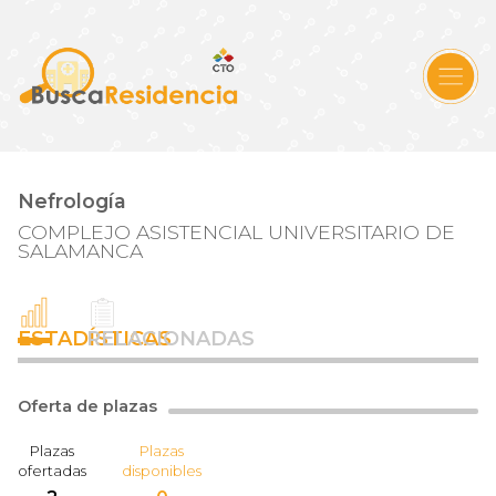
Nefrología
COMPLEJO ASISTENCIAL UNIVERSITARIO DE
SALAMANCA
ESTADÍSTICAS
RELACIONADAS
Oferta de plazas
Plazas
Plazas
ofertadas
disponibles