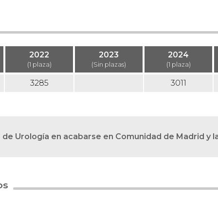
2022
2023
2024
(1 plaza)
(Sin plazas)
(1 plaza)
3285
3011
2ª de Urología en acabarse en Comunidad de Madrid y l
os