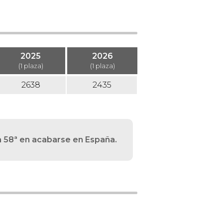
2025
2026
(1 plaza)
(1 plaza)
2638
2435
a 58ª en acabarse en España.