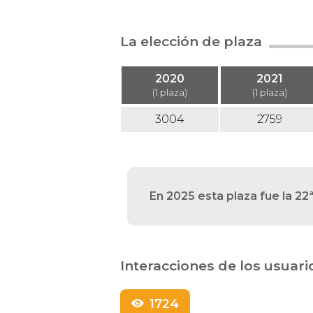
La elección de plaza
2020
2021
(1 plaza)
(1 plaza)
3004
2759
En 2025 esta plaza fue la 2
Interacciones de los usuari
1724