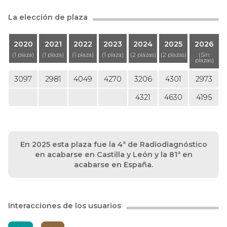
La elección de plaza
2020
2021
2022
2023
2024
2025
2026
(1 plaza)
(1 plaza)
(1 plaza)
(1 plaza)
(2 plazas)
(2 plazas)
(Sin
plazas)
3097
2981
4049
4270
3206
4301
2973
4321
4630
4195
En 2025 esta plaza fue la 4ª de Radiodiagnóstico
en acabarse en Castilla y León y la 81ª en
acabarse en España.
Interacciones de los usuarios