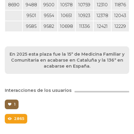
8690
9488
9500
10578
10759
12310
11876
9501
9554
10651
10923
12378
12043
9585
9582
10698
11336
12421
12229
En 2025 esta plaza fue la 15ª de Medicina Familiar y
Comunitaria en acabarse en Cataluña y la 136ª en
acabarse en España.
Interacciones de los usuarios
1
2865