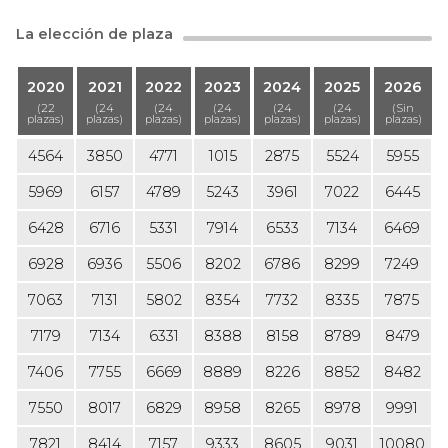
La elección de plaza
2020
2021
2022
2023
2024
2025
2026
(22
(24
(24
(24
(24
(24
(Sin
plazas)
plazas)
plazas)
plazas)
plazas)
plazas)
plazas)
4564
3850
4771
1015
2875
5524
5955
5969
6157
4789
5243
3961
7022
6445
6428
6716
5331
7914
6533
7134
6469
6928
6936
5506
8202
6786
8299
7249
7063
7131
5802
8354
7732
8335
7875
7179
7134
6331
8388
8158
8789
8479
7406
7755
6669
8889
8226
8852
8482
7550
8017
6829
8958
8265
8978
9991
7821
8414
7157
9333
8605
9031
10080