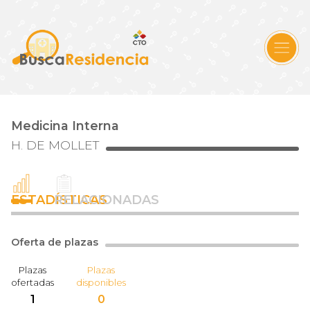
Medicina Interna
H. DE MOLLET
ESTADÍSTICAS
RELACIONADAS
Oferta de plazas
Plazas
Plazas
ofertadas
disponibles
1
0