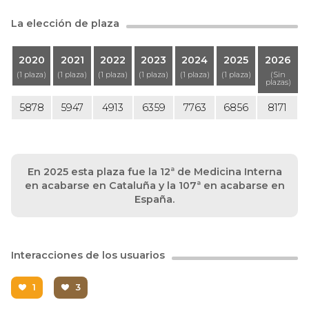
La elección de plaza
2020
2021
2022
2023
2024
2025
2026
(1 plaza)
(1 plaza)
(1 plaza)
(1 plaza)
(1 plaza)
(1 plaza)
(Sin
plazas)
5878
5947
4913
6359
7763
6856
8171
En 2025 esta plaza fue la 12ª de Medicina Interna
en acabarse en Cataluña y la 107ª en acabarse en
España.
Interacciones de los usuarios
1
3