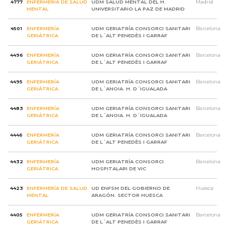
4777
ENFERMERÍA DE SALUD
UDM SALUD MENTAL DEL H.
Madrid
MENTAL
UNIVERSITARIO LA PAZ DE MADRID
4501
ENFERMERÍA
UDM GERIATRÍA CONSORCI SANITARI
Barcelona
GERIÁTRICA
DE L´ALT PENEDÈS I GARRAF
4496
ENFERMERÍA
UDM GERIATRÍA CONSORCI SANITARI
Barcelona
GERIÁTRICA
DE L´ALT PENEDÈS I GARRAF
4495
ENFERMERÍA
UDM GERIATRÍA CONSORCI SANITARI
Barcelona
GERIÁTRICA
DE L´ANOIA. H. D´IGUALADA
4483
ENFERMERÍA
UDM GERIATRÍA CONSORCI SANITARI
Barcelona
GERIÁTRICA
DE L´ANOIA. H. D´IGUALADA
4446
ENFERMERÍA
UDM GERIATRÍA CONSORCI SANITARI
Barcelona
GERIÁTRICA
DE L´ALT PENEDÈS I GARRAF
4432
ENFERMERÍA
UDM GERIATRÍA CONSORCI
Barcelona
GERIÁTRICA
HOSPITALARI DE VIC
4423
ENFERMERÍA DE SALUD
UD ENFSM DEL GOBIERNO DE
Huesca
MENTAL
ARAGÓN. SECTOR HUESCA
4405
ENFERMERÍA
UDM GERIATRÍA CONSORCI SANITARI
Barcelona
GERIÁTRICA
DE L´ALT PENEDÈS I GARRAF