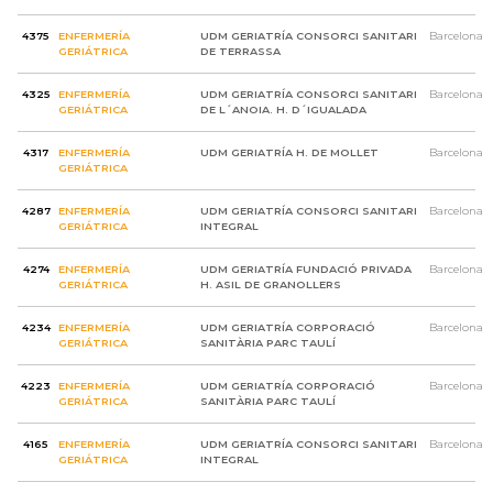
4375
ENFERMERÍA
UDM GERIATRÍA CONSORCI SANITARI
Barcelona
GERIÁTRICA
DE TERRASSA
4325
ENFERMERÍA
UDM GERIATRÍA CONSORCI SANITARI
Barcelona
GERIÁTRICA
DE L´ANOIA. H. D´IGUALADA
4317
ENFERMERÍA
UDM GERIATRÍA H. DE MOLLET
Barcelona
GERIÁTRICA
4287
ENFERMERÍA
UDM GERIATRÍA CONSORCI SANITARI
Barcelona
GERIÁTRICA
INTEGRAL
4274
ENFERMERÍA
UDM GERIATRÍA FUNDACIÓ PRIVADA
Barcelona
GERIÁTRICA
H. ASIL DE GRANOLLERS
4234
ENFERMERÍA
UDM GERIATRÍA CORPORACIÓ
Barcelona
GERIÁTRICA
SANITÀRIA PARC TAULÍ
4223
ENFERMERÍA
UDM GERIATRÍA CORPORACIÓ
Barcelona
GERIÁTRICA
SANITÀRIA PARC TAULÍ
4165
ENFERMERÍA
UDM GERIATRÍA CONSORCI SANITARI
Barcelona
GERIÁTRICA
INTEGRAL