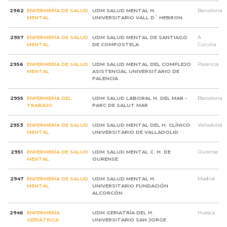
2962
ENFERMERÍA DE SALUD
UDM SALUD MENTAL H.
Barcelona
MENTAL
UNIVERSITARIO VALL D´ HEBRON
2957
ENFERMERÍA DE SALUD
UDM SALUD MENTAL DE SANTIAGO
A
MENTAL
DE COMPOSTELA
Coruña
2956
ENFERMERÍA DE SALUD
UDM SALUD MENTAL DEL COMPLEJO
Palencia
MENTAL
ASISTENCIAL UNIVERSITARIO DE
PALENCIA
2955
ENFERMERÍA DEL
UDM SALUD LABORAL H. DEL MAR -
Barcelona
TRABAJO
PARC DE SALUT MAR
2953
ENFERMERÍA DE SALUD
UDM SALUD MENTAL DEL H. CLÍNICO
Valladolid
MENTAL
UNIVERSITARIO DE VALLADOLID
2951
ENFERMERÍA DE SALUD
UDM SALUD MENTAL C. H. DE
Ourense
MENTAL
OURENSE
2947
ENFERMERÍA DE SALUD
UDM SALUD MENTAL H.
Madrid
MENTAL
UNIVERSITARIO FUNDACIÓN
ALCORCÓN
2946
ENFERMERÍA
UDM GERIATRÍA DEL H.
Huesca
GERIÁTRICA
UNIVERSITARIO SAN JORGE