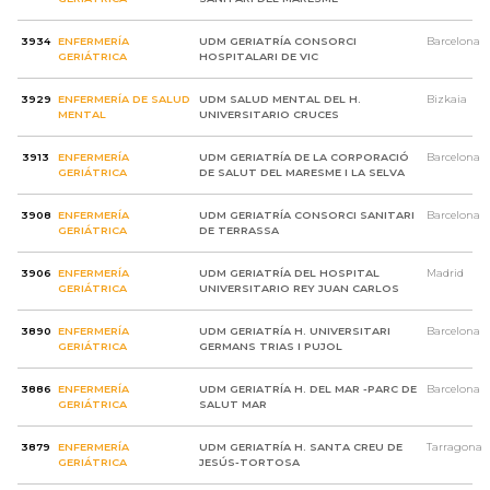
3934
ENFERMERÍA
UDM GERIATRÍA CONSORCI
Barcelona
GERIÁTRICA
HOSPITALARI DE VIC
3929
ENFERMERÍA DE SALUD
UDM SALUD MENTAL DEL H.
Bizkaia
MENTAL
UNIVERSITARIO CRUCES
3913
ENFERMERÍA
UDM GERIATRÍA DE LA CORPORACIÓ
Barcelona
GERIÁTRICA
DE SALUT DEL MARESME I LA SELVA
3908
ENFERMERÍA
UDM GERIATRÍA CONSORCI SANITARI
Barcelona
GERIÁTRICA
DE TERRASSA
3906
ENFERMERÍA
UDM GERIATRÍA DEL HOSPITAL
Madrid
GERIÁTRICA
UNIVERSITARIO REY JUAN CARLOS
3890
ENFERMERÍA
UDM GERIATRÍA H. UNIVERSITARI
Barcelona
GERIÁTRICA
GERMANS TRIAS I PUJOL
3886
ENFERMERÍA
UDM GERIATRÍA H. DEL MAR -PARC DE
Barcelona
GERIÁTRICA
SALUT MAR
3879
ENFERMERÍA
UDM GERIATRÍA H. SANTA CREU DE
Tarragona
GERIÁTRICA
JESÚS-TORTOSA