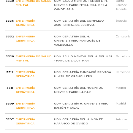
3338
ENFERMERÍA DE SALUD
UDM SALUD MENTAL TENERIFE. H.
Santa
MENTAL
UNIVERSITARIO NTRA. SRA. DE LA
Cruz de
CANDELARIA
Tenerife
3336
ENFERMERÍA
UDM GERIATRÍA DEL COMPLEJO
Segovia
GERIÁTRICA
ASISTENCIAL DE SEGOVIA
3332
ENFERMERÍA
UDM GERIATRÍA DEL H.
Cantabria
GERIÁTRICA
UNIVERSITARIO MARQUÉS DE
VALDECILLA
3328
ENFERMERÍA DE SALUD
UDM SALUD MENTAL DEL H. DEL MAR
Barcelona
MENTAL
- PARC DE SALUT MAR
3317
ENFERMERÍA
UDM GERIATRÍA FUNDACIÓ PRIVADA
Barcelona
GERIÁTRICA
H. ASIL DE GRANOLLERS
3311
ENFERMERÍA
UDM GERIATRÍA DEL HOSPITAL
Madrid
GERIÁTRICA
UNIVERSITARIO LA PAZ
3309
ENFERMERÍA
UDM GERIATRÍA H. UNIVERSITARIO
Madrid
GERIÁTRICA
RAMÓN Y CAJAL
3297
ENFERMERÍA
UDM GERIATRÍA DEL H. MONTE
Asturias
GERIÁTRICA
NARANCO DE OVIEDO