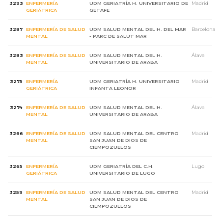
3293
ENFERMERÍA
UDM GERIATRÍA H. UNIVERSITARIO DE
Madrid
GERIÁTRICA
GETAFE
3287
ENFERMERÍA DE SALUD
UDM SALUD MENTAL DEL H. DEL MAR
Barcelona
MENTAL
- PARC DE SALUT MAR
3283
ENFERMERÍA DE SALUD
UDM SALUD MENTAL DEL H.
Álava
MENTAL
UNIVERSITARIO DE ARABA
3275
ENFERMERÍA
UDM GERIATRÍA H. UNIVERSITARIO
Madrid
GERIÁTRICA
INFANTA LEONOR
3274
ENFERMERÍA DE SALUD
UDM SALUD MENTAL DEL H.
Álava
MENTAL
UNIVERSITARIO DE ARABA
3266
ENFERMERÍA DE SALUD
UDM SALUD MENTAL DEL CENTRO
Madrid
MENTAL
SAN JUAN DE DIOS DE
CIEMPOZUELOS
3265
ENFERMERÍA
UDM GERIATRÍA DEL C.H.
Lugo
GERIÁTRICA
UNIVERSITARIO DE LUGO
3259
ENFERMERÍA DE SALUD
UDM SALUD MENTAL DEL CENTRO
Madrid
MENTAL
SAN JUAN DE DIOS DE
CIEMPOZUELOS