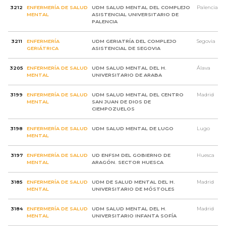
3212
ENFERMERÍA DE SALUD
UDM SALUD MENTAL DEL COMPLEJO
Palencia
MENTAL
ASISTENCIAL UNIVERSITARIO DE
PALENCIA
3211
ENFERMERÍA
UDM GERIATRÍA DEL COMPLEJO
Segovia
GERIÁTRICA
ASISTENCIAL DE SEGOVIA
3205
ENFERMERÍA DE SALUD
UDM SALUD MENTAL DEL H.
Álava
MENTAL
UNIVERSITARIO DE ARABA
3199
ENFERMERÍA DE SALUD
UDM SALUD MENTAL DEL CENTRO
Madrid
MENTAL
SAN JUAN DE DIOS DE
CIEMPOZUELOS
3198
ENFERMERÍA DE SALUD
UDM SALUD MENTAL DE LUGO
Lugo
MENTAL
3197
ENFERMERÍA DE SALUD
UD ENFSM DEL GOBIERNO DE
Huesca
MENTAL
ARAGÓN. SECTOR HUESCA
3185
ENFERMERÍA DE SALUD
UDM DE SALUD MENTAL DEL H.
Madrid
MENTAL
UNIVERSITARIO DE MÓSTOLES
3184
ENFERMERÍA DE SALUD
UDM SALUD MENTAL DEL H.
Madrid
MENTAL
UNIVERSITARIO INFANTA SOFÍA