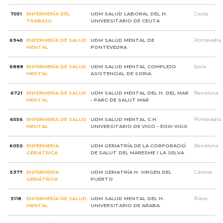
7051
ENFERMERÍA DEL
UDM SALUD LABORAL DEL H.
Ceuta
TRABAJO
UNIVERSITARIO DE CEUTA
6940
ENFERMERÍA DE SALUD
UDM SALUD MENTAL DE
Pontevedra
MENTAL
PONTEVEDRA
6888
ENFERMERÍA DE SALUD
UDM SALUD MENTAL COMPLEJO
Soria
MENTAL
ASISTENCIAL DE SORIA
6721
ENFERMERÍA DE SALUD
UDM SALUD MENTAL DEL H. DEL MAR
Barcelona
MENTAL
- PARC DE SALUT MAR
6556
ENFERMERÍA DE SALUD
UDM SALUD MENTAL C.H.
Pontevedra
MENTAL
UNIVERSITARIO DE VIGO - EOXI VIGO
6050
ENFERMERÍA
UDM GERIATRÍA DE LA CORPORACIÓ
Barcelona
GERIÁTRICA
DE SALUT DEL MARESME I LA SELVA
5377
ENFERMERÍA
UDM GERIATRÍA H. VIRGEN DEL
Cáceres
GERIÁTRICA
PUERTO
5118
ENFERMERÍA DE SALUD
UDM SALUD MENTAL DEL H.
Álava
MENTAL
UNIVERSITARIO DE ARABA