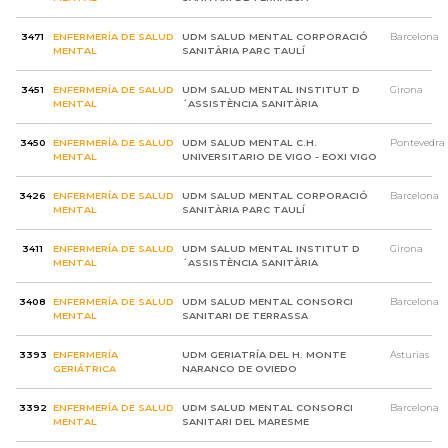
3471
ENFERMERÍA DE SALUD
UDM SALUD MENTAL CORPORACIÓ
Barcelona
MENTAL
SANITÀRIA PARC TAULÍ
3451
ENFERMERÍA DE SALUD
UDM SALUD MENTAL INSTITUT D
Girona
MENTAL
´ASSISTÈNCIA SANITÀRIA
3450
ENFERMERÍA DE SALUD
UDM SALUD MENTAL C.H.
Pontevedra
MENTAL
UNIVERSITARIO DE VIGO - EOXI VIGO
3426
ENFERMERÍA DE SALUD
UDM SALUD MENTAL CORPORACIÓ
Barcelona
MENTAL
SANITÀRIA PARC TAULÍ
3411
ENFERMERÍA DE SALUD
UDM SALUD MENTAL INSTITUT D
Girona
MENTAL
´ASSISTÈNCIA SANITÀRIA
3408
ENFERMERÍA DE SALUD
UDM SALUD MENTAL CONSORCI
Barcelona
MENTAL
SANITARI DE TERRASSA
3393
ENFERMERÍA
UDM GERIATRÍA DEL H. MONTE
Asturias
GERIÁTRICA
NARANCO DE OVIEDO
3392
ENFERMERÍA DE SALUD
UDM SALUD MENTAL CONSORCI
Barcelona
MENTAL
SANITARI DEL MARESME