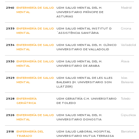
2940
ENFERMERÍA DE SALUD
UDM SALUD MENTAL DEL H.
Madrid
MENTAL
UNIVERSITARIO PRÍNCIPE DE
ASTURIAS
2939
ENFERMERÍA DE SALUD
UDM SALUD MENTAL INSTITUT D
Girona
MENTAL
´ASSISTÈNCIA SANITÀRIA
2934
ENFERMERÍA DE SALUD
UDM SALUD MENTAL DEL H. CLÍNICO
Valladolid
MENTAL
UNIVERSITARIO DE VALLADOLID
2930
ENFERMERÍA DE SALUD
UDM SALUD MENTAL DEL H.
Álava
MENTAL
UNIVERSITARIO DE ARABA
2929
ENFERMERÍA DE SALUD
UDM SALUD MENTAL DE LES ILLES
Islas
MENTAL
BALEARS (H. UNIVERSITARIO SON
Baleares
LLÀTZER)
2928
ENFERMERÍA
UDM GERIATRÍA C.H. UNIVERSITARIO
Toledo
GERIÁTRICA
DE TOLEDO
2926
ENFERMERÍA DE SALUD
UDM SALUD MENTAL DEL H.
Gipuzkoa
MENTAL
UNIVERSITARIO DONOSTIA
2918
ENFERMERÍA DEL
UDM SALUD LABORAL HOSPITAL
Barcelona
TRABAJO
UNIVERSITARIO MUTUA TERRASSA