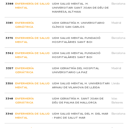
3388
ENFERMERÍA DE SALUD
UDM SALUD MENTAL. H.
Barcelona
MENTAL
UNIVERSITARI SANT JOAN DE DÉU DE
MANRESA, ALTHAIA
3381
ENFERMERÍA
UDM GERIATRÍA H. UNIVERSITARIO
Madrid
GERIÁTRICA
CLÍNICO SAN CARLOS
3370
ENFERMERÍA DE SALUD
UDM SALUD MENTAL FUNDACIÓ
Barcelona
MENTAL
HOSPITALÀRIES SANT BOI
3362
ENFERMERÍA DE SALUD
UDM SALUD MENTAL FUNDACIÓ
Barcelona
MENTAL
HOSPITALÀRIES SANT BOI
3357
ENFERMERÍA
UDM GERIATRÍA DEL HOSPITAL
Madrid
GERIÁTRICA
UNIVERSITARIO LA PAZ
3350
ENFERMERÍA DE SALUD
UDM SALUD MENTAL H. UNIVERSITARI
Lleida
MENTAL
ARNAU DE VILANOVA DE LLEIDA
3348
ENFERMERÍA
UDM GERIATRÍA H. SANT JOAN DE
Islas
GERIÁTRICA
DÉU DE PALMA DE MALLORCA
Baleares
3340
ENFERMERÍA DE SALUD
UDM SALUD MENTAL DEL H. DEL MAR
Barcelona
MENTAL
- PARC DE SALUT MAR