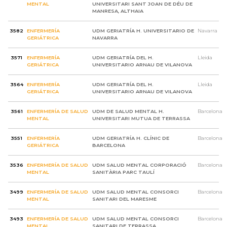
MENTAL
UNIVERSITARI SANT JOAN DE DÉU DE
MANRESA, ALTHAIA
3582
ENFERMERÍA
UDM GERIATRÍA H. UNIVERSITARIO DE
Navarra
GERIÁTRICA
NAVARRA
3571
ENFERMERÍA
UDM GERIATRÍA DEL H.
Lleida
GERIÁTRICA
UNIVERSITARIO ARNAU DE VILANOVA
3564
ENFERMERÍA
UDM GERIATRÍA DEL H.
Lleida
GERIÁTRICA
UNIVERSITARIO ARNAU DE VILANOVA
3561
ENFERMERÍA DE SALUD
UDM DE SALUD MENTAL H.
Barcelona
MENTAL
UNIVERSITARI MUTUA DE TERRASSA
3551
ENFERMERÍA
UDM GERIATRÍA H. CLÍNIC DE
Barcelona
GERIÁTRICA
BARCELONA
3536
ENFERMERÍA DE SALUD
UDM SALUD MENTAL CORPORACIÓ
Barcelona
MENTAL
SANITÀRIA PARC TAULÍ
3499
ENFERMERÍA DE SALUD
UDM SALUD MENTAL CONSORCI
Barcelona
MENTAL
SANITARI DEL MARESME
3493
ENFERMERÍA DE SALUD
UDM SALUD MENTAL CONSORCI
Barcelona
MENTAL
SANITARI DE TERRASSA