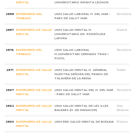
MENTAL
UNIVERSITARIO INFANTA LEONOR
2888
ENFERMERÍA DEL
UDM SALUD LABORAL H. DEL MAR -
Barcelona
TRABAJO
PARC DE SALUT MAR
2887
ENFERMERÍA DE SALUD
UDM SALUD MENTAL H.
Madrid
MENTAL
UNIVERSITARIO DR. RODRÍGUEZ
LAFORA
2876
ENFERMERÍA DEL
UDM SALUD LABORAL
Barcelona
TRABAJO
H.UNIVERSITARI GERMANS TRIAS I
PUJOL
2871
ENFERMERÍA DE SALUD
UDM SALUD MENTAL H. GENERAL
Toledo
MENTAL
NUESTRA SEÑORA DEL PRADO DE
TALAVERA DE LA REINA
2867
ENFERMERÍA DE SALUD
UDM SALUD MENTAL DEL H. DEL MAR
Barcelona
MENTAL
- PARC DE SALUT MAR
2862
ENFERMERÍA DE SALUD
UDM SALUD MENTAL DE LES ILLES
Islas
MENTAL
BALEARS (H. DE MANACOR)
Baleares
2860
ENFERMERÍA DE SALUD
UDM RED SALUD MENTAL DE BIZKAIA
Bizkaia
MENTAL