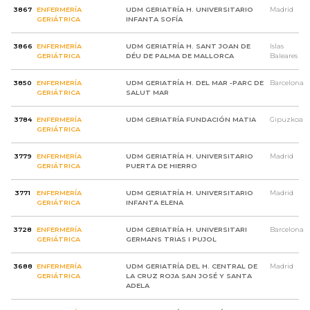
3867
ENFERMERÍA
UDM GERIATRÍA H. UNIVERSITARIO
Madrid
GERIÁTRICA
INFANTA SOFÍA
3866
ENFERMERÍA
UDM GERIATRÍA H. SANT JOAN DE
Islas
GERIÁTRICA
DÉU DE PALMA DE MALLORCA
Baleares
3850
ENFERMERÍA
UDM GERIATRÍA H. DEL MAR -PARC DE
Barcelona
GERIÁTRICA
SALUT MAR
3784
ENFERMERÍA
UDM GERIATRÍA FUNDACIÓN MATIA
Gipuzkoa
GERIÁTRICA
3779
ENFERMERÍA
UDM GERIATRÍA H. UNIVERSITARIO
Madrid
GERIÁTRICA
PUERTA DE HIERRO
3771
ENFERMERÍA
UDM GERIATRÍA H. UNIVERSITARIO
Madrid
GERIÁTRICA
INFANTA ELENA
3728
ENFERMERÍA
UDM GERIATRÍA H. UNIVERSITARI
Barcelona
GERIÁTRICA
GERMANS TRIAS I PUJOL
3688
ENFERMERÍA
UDM GERIATRÍA DEL H. CENTRAL DE
Madrid
GERIÁTRICA
LA CRUZ ROJA SAN JOSÉ Y SANTA
ADELA