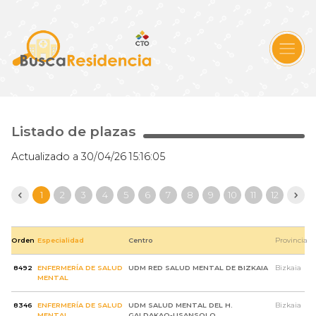
Listado de plazas
Actualizado a 30/04/26 15:16:05
1
2
3
4
5
6
7
8
9
10
11
12
Orden
Especialidad
Centro
Provincia
8492
ENFERMERÍA DE SALUD
UDM RED SALUD MENTAL DE BIZKAIA
Bizkaia
MENTAL
8346
ENFERMERÍA DE SALUD
UDM SALUD MENTAL DEL H.
Bizkaia
MENTAL
GALDAKAO-USANSOLO