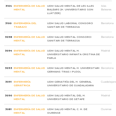
3104
ENFERMERÍA DE SALUD
UDM SALUD MENTAL DE LES ILLES
Islas
MENTAL
BALEARS (H. UNIVERSITARIO SON
Baleares
LLÀTZER)
3100
ENFERMERÍA DEL
UDM SALUD LABORAL CONSORCI
Barcelona
TRABAJO
SANITARI DE TERRASSA
3098
ENFERMERÍA DE SALUD
UDM SALUD MENTAL CONSORCI
Barcelona
MENTAL
SANITARI DE TERRASSA
3094
ENFERMERÍA DE SALUD
UDM SALUD MENTAL H.
Madrid
MENTAL
UNIVERSITARIO INFANTA CRISTINA DE
PARLA
3093
ENFERMERÍA DE SALUD
UDM SALUD MENTAL H. UNIVERSITARI
Barcelona
MENTAL
GERMANS TRIAS I PUJOL
3091
ENFERMERÍA
UDM GERIATRÍA DEL H. GENERAL
Guadalajar
GERIÁTRICA
UNIVERSITARIO DE GUADALAJARA
3090
ENFERMERÍA DE SALUD
UDM SALUD MENTAL DEL H.
Madrid
MENTAL
UNIVERSITARIO DE GETAFE
3081
ENFERMERÍA DE SALUD
UDM SALUD MENTAL C. H. DE
Ourense
MENTAL
OURENSE