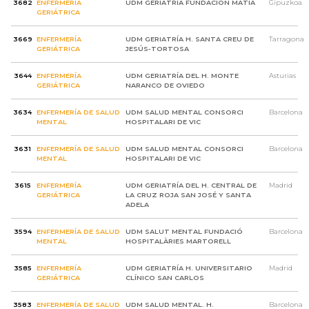
3682
ENFERMERÍA
UDM GERIATRÍA FUNDACIÓN MATIA
Gipuzkoa
GERIÁTRICA
3669
ENFERMERÍA
UDM GERIATRÍA H. SANTA CREU DE
Tarragona
GERIÁTRICA
JESÚS-TORTOSA
3644
ENFERMERÍA
UDM GERIATRÍA DEL H. MONTE
Asturias
GERIÁTRICA
NARANCO DE OVIEDO
3634
ENFERMERÍA DE SALUD
UDM SALUD MENTAL CONSORCI
Barcelona
MENTAL
HOSPITALARI DE VIC
3631
ENFERMERÍA DE SALUD
UDM SALUD MENTAL CONSORCI
Barcelona
MENTAL
HOSPITALARI DE VIC
3615
ENFERMERÍA
UDM GERIATRÍA DEL H. CENTRAL DE
Madrid
GERIÁTRICA
LA CRUZ ROJA SAN JOSÉ Y SANTA
ADELA
3594
ENFERMERÍA DE SALUD
UDM SALUT MENTAL FUNDACIÓ
Barcelona
MENTAL
HOSPITALÀRIES MARTORELL
3585
ENFERMERÍA
UDM GERIATRÍA H. UNIVERSITARIO
Madrid
GERIÁTRICA
CLÍNICO SAN CARLOS
3583
ENFERMERÍA DE SALUD
UDM SALUD MENTAL. H.
Barcelona