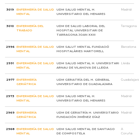
3019
ENFERMERÍA DE SALUD
UDM SALUD MENTAL H.
Madrid
MENTAL
UNIVERSITARIO DEL HENARES
3010
ENFERMERÍA DEL
UDM DE SALUD LABORAL DEL
Tarragona
TRABAJO
HOSPITAL UNIVERSITARI DE
TARRAGONA JOAN XXIII
2996
ENFERMERÍA DE SALUD
UDM SALUT MENTAL FUNDACIÓ
Barcelona
MENTAL
HOSPITALÀRIES MARTORELL
2991
ENFERMERÍA DE SALUD
UDM SALUD MENTAL H. UNIVERSITARI
Lleida
MENTAL
ARNAU DE VILANOVA DE LLEIDA
2977
ENFERMERÍA
UDM GERIATRÍA DEL H. GENERAL
Guadalajar
GERIÁTRICA
UNIVERSITARIO DE GUADALAJARA
2973
ENFERMERÍA DE SALUD
UDM SALUD MENTAL H.
Madrid
MENTAL
UNIVERSITARIO DEL HENARES
2969
ENFERMERÍA
UDM DE GERIATRÍA H. UNIVERSITARIO
Madrid
GERIÁTRICA
FUNDACIÓN JIMÉNEZ DÍAZ
2968
ENFERMERÍA DE SALUD
UDM SALUD MENTAL DE SANTIAGO
A
MENTAL
DE COMPOSTELA
Coruña