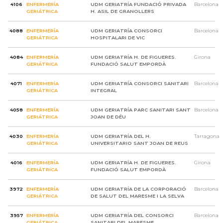
4106
ENFERMERÍA
UDM GERIATRÍA FUNDACIÓ PRIVADA
Barcelona
GERIÁTRICA
H. ASIL DE GRANOLLERS
4088
ENFERMERÍA
UDM GERIATRÍA CONSORCI
Barcelona
GERIÁTRICA
HOSPITALARI DE VIC
4084
ENFERMERÍA
UDM GERIATRÍA H. DE FIGUERES.
Girona
GERIÁTRICA
FUNDACIÓ SALUT EMPORDÀ
4071
ENFERMERÍA
UDM GERIATRÍA CONSORCI SANITARI
Barcelona
GERIÁTRICA
INTEGRAL
4058
ENFERMERÍA
UDM GERIATRÍA PARC SANITARI SANT
Barcelona
GERIÁTRICA
JOAN DE DÉU
4030
ENFERMERÍA
UDM GERIATRÍA DEL H.
Tarragona
GERIÁTRICA
UNIVERSITARIO SANT JOAN DE REUS
4016
ENFERMERÍA
UDM GERIATRÍA H. DE FIGUERES.
Girona
GERIÁTRICA
FUNDACIÓ SALUT EMPORDÀ
3972
ENFERMERÍA
UDM GERIATRÍA DE LA CORPORACIÓ
Barcelona
GERIÁTRICA
DE SALUT DEL MARESME I LA SELVA
3957
ENFERMERÍA
UDM GERIATRÍA DEL CONSORCI
Barcelona
GERIÁTRICA
SANITARI DEL MARESME