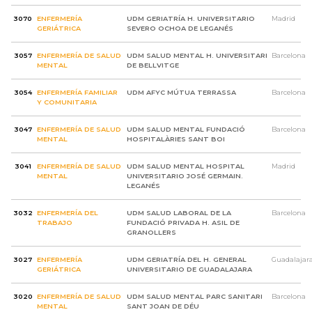
3070
ENFERMERÍA
UDM GERIATRÍA H. UNIVERSITARIO
Madrid
GERIÁTRICA
SEVERO OCHOA DE LEGANÉS
3057
ENFERMERÍA DE SALUD
UDM SALUD MENTAL H. UNIVERSITARI
Barcelona
MENTAL
DE BELLVITGE
3054
ENFERMERÍA FAMILIAR
UDM AFYC MÚTUA TERRASSA
Barcelona
Y COMUNITARIA
3047
ENFERMERÍA DE SALUD
UDM SALUD MENTAL FUNDACIÓ
Barcelona
MENTAL
HOSPITALÀRIES SANT BOI
3041
ENFERMERÍA DE SALUD
UDM SALUD MENTAL HOSPITAL
Madrid
MENTAL
UNIVERSITARIO JOSÉ GERMAIN.
LEGANÉS
3032
ENFERMERÍA DEL
UDM SALUD LABORAL DE LA
Barcelona
TRABAJO
FUNDACIÓ PRIVADA H. ASIL DE
GRANOLLERS
3027
ENFERMERÍA
UDM GERIATRÍA DEL H. GENERAL
Guadalajar
GERIÁTRICA
UNIVERSITARIO DE GUADALAJARA
3020
ENFERMERÍA DE SALUD
UDM SALUD MENTAL PARC SANITARI
Barcelona
MENTAL
SANT JOAN DE DÉU