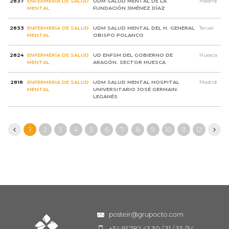
2837
ENFERMERÍA DE SALUD
UDM SALUD MENTAL DE LA
Madrid
MENTAL
FUNDACIÓN JIMÉNEZ DÍAZ
2833
ENFERMERÍA DE SALUD
UDM SALUD MENTAL DEL H. GENERAL
Teruel
MENTAL
OBISPO POLANCO
2824
ENFERMERÍA DE SALUD
UD ENFSM DEL GOBIERNO DE
Huesca
MENTAL
ARAGÓN. SECTOR HUESCA
2818
ENFERMERÍA DE SALUD
UDM SALUD MENTAL HOSPITAL
Madrid
MENTAL
UNIVERSITARIO JOSÉ GERMAIN.
LEGANÉS
1
2
3
4
5
6
7
8
9
10
11
12
posteir@grupocto.com
+34 91 782 43 30 / 31 / 33 /34