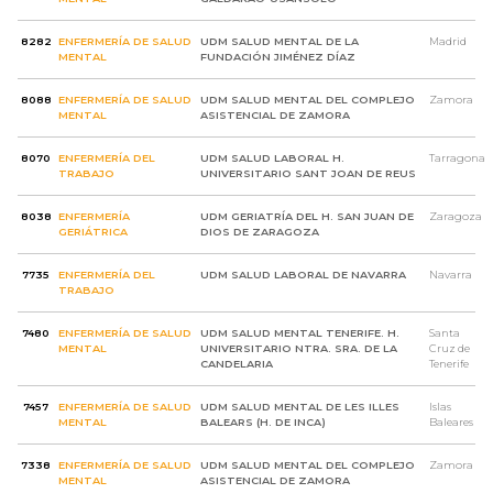
8282
ENFERMERÍA DE SALUD
UDM SALUD MENTAL DE LA
Madrid
MENTAL
FUNDACIÓN JIMÉNEZ DÍAZ
8088
ENFERMERÍA DE SALUD
UDM SALUD MENTAL DEL COMPLEJO
Zamora
MENTAL
ASISTENCIAL DE ZAMORA
8070
ENFERMERÍA DEL
UDM SALUD LABORAL H.
Tarragona
TRABAJO
UNIVERSITARIO SANT JOAN DE REUS
8038
ENFERMERÍA
UDM GERIATRÍA DEL H. SAN JUAN DE
Zaragoza
GERIÁTRICA
DIOS DE ZARAGOZA
7735
ENFERMERÍA DEL
UDM SALUD LABORAL DE NAVARRA
Navarra
TRABAJO
7480
ENFERMERÍA DE SALUD
UDM SALUD MENTAL TENERIFE. H.
Santa
MENTAL
UNIVERSITARIO NTRA. SRA. DE LA
Cruz de
CANDELARIA
Tenerife
7457
ENFERMERÍA DE SALUD
UDM SALUD MENTAL DE LES ILLES
Islas
MENTAL
BALEARS (H. DE INCA)
Baleares
7338
ENFERMERÍA DE SALUD
UDM SALUD MENTAL DEL COMPLEJO
Zamora
MENTAL
ASISTENCIAL DE ZAMORA