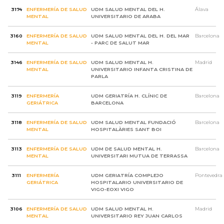
3174
ENFERMERÍA DE SALUD
UDM SALUD MENTAL DEL H.
Álava
MENTAL
UNIVERSITARIO DE ARABA
3160
ENFERMERÍA DE SALUD
UDM SALUD MENTAL DEL H. DEL MAR
Barcelona
MENTAL
- PARC DE SALUT MAR
3146
ENFERMERÍA DE SALUD
UDM SALUD MENTAL H.
Madrid
MENTAL
UNIVERSITARIO INFANTA CRISTINA DE
PARLA
3119
ENFERMERÍA
UDM GERIATRÍA H. CLÍNIC DE
Barcelona
GERIÁTRICA
BARCELONA
3118
ENFERMERÍA DE SALUD
UDM SALUD MENTAL FUNDACIÓ
Barcelona
MENTAL
HOSPITALÀRIES SANT BOI
3113
ENFERMERÍA DE SALUD
UDM DE SALUD MENTAL H.
Barcelona
MENTAL
UNIVERSITARI MUTUA DE TERRASSA
3111
ENFERMERÍA
UDM GERIATRÍA COMPLEJO
Pontevedra
GERIÁTRICA
HOSPITALARIO UNIVERSITARIO DE
VIGO-EOXI VIGO
3106
ENFERMERÍA DE SALUD
UDM SALUD MENTAL H.
Madrid
MENTAL
UNIVERSITARIO REY JUAN CARLOS