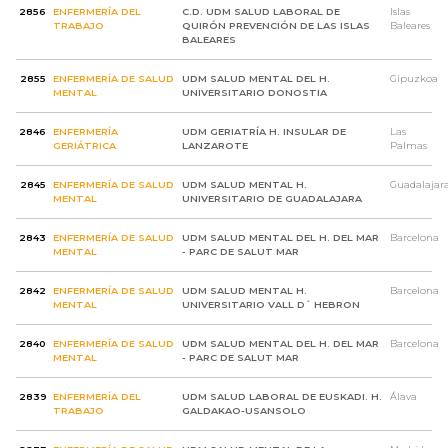
2856
ENFERMERÍA DEL
C.D. UDM SALUD LABORAL DE
Islas
TRABAJO
QUIRÓN PREVENCIÓN DE LAS ISLAS
Baleares
BALEARES
2855
ENFERMERÍA DE SALUD
UDM SALUD MENTAL DEL H.
Gipuzkoa
MENTAL
UNIVERSITARIO DONOSTIA
2846
ENFERMERÍA
UDM GERIATRÍA H. INSULAR DE
Las
GERIÁTRICA
LANZAROTE
Palmas
2845
ENFERMERÍA DE SALUD
UDM SALUD MENTAL H.
Guadalajar
MENTAL
UNIVERSITARIO DE GUADALAJARA
2843
ENFERMERÍA DE SALUD
UDM SALUD MENTAL DEL H. DEL MAR
Barcelona
MENTAL
- PARC DE SALUT MAR
2842
ENFERMERÍA DE SALUD
UDM SALUD MENTAL H.
Barcelona
MENTAL
UNIVERSITARIO VALL D´ HEBRON
2840
ENFERMERÍA DE SALUD
UDM SALUD MENTAL DEL H. DEL MAR
Barcelona
MENTAL
- PARC DE SALUT MAR
2839
ENFERMERÍA DEL
UDM SALUD LABORAL DE EUSKADI. H.
Álava
TRABAJO
GALDAKAO-USANSOLO