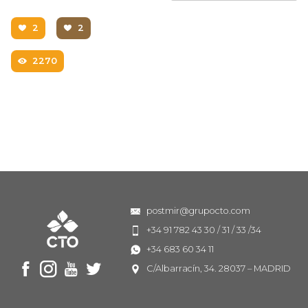
2
2
2270
postmir@grupocto.com
+34 91 782 43 30 / 31 / 33 /34
+34 683 60 34 11
C/Albarracín, 34. 28037 – MADRID
Facebook
Instagram
Youtube
Twitter