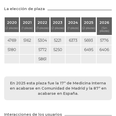
La elección de plaza
2020
2021
2022
2023
2024
2025
2026
(2 plazas)
(1 plaza)
(3 plazas)
(2 plazas)
(1 plaza)
(2 plazas)
(Sin
plazas)
4769
5162
5304
5221
6373
5693
5776
5180
5772
5250
6495
6406
5861
En 2025 esta plaza fue la 17ª de Medicina Interna
en acabarse en Comunidad de Madrid y la 87ª en
acabarse en España.
Interacciones de los usuarios