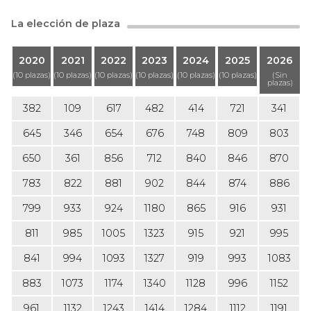
La elección de plaza
2020
2021
2022
2023
2024
2025
2026
(10 plazas)
(10 plazas)
(10 plazas)
(10 plazas)
(10 plazas)
(10 plazas)
(Sin
plazas)
382
109
617
482
414
721
341
645
346
654
676
748
809
803
650
361
856
712
840
846
870
783
822
881
902
844
874
886
799
933
924
1180
865
916
931
811
985
1005
1323
915
921
995
841
994
1093
1327
919
993
1083
883
1073
1174
1340
1128
996
1152
961
1132
1243
1414
1284
1112
1191