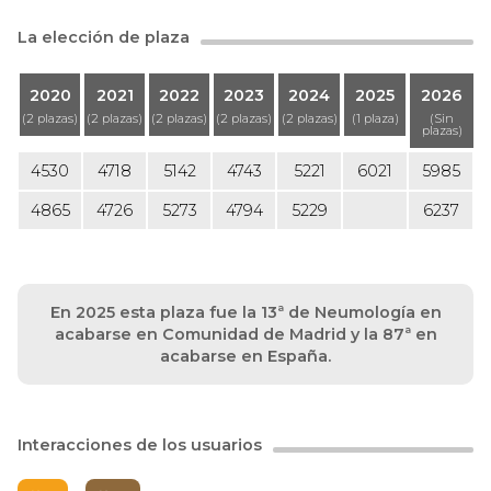
La elección de plaza
2020
2021
2022
2023
2024
2025
2026
(2 plazas)
(2 plazas)
(2 plazas)
(2 plazas)
(2 plazas)
(1 plaza)
(Sin
plazas)
4530
4718
5142
4743
5221
6021
5985
4865
4726
5273
4794
5229
6237
En 2025 esta plaza fue la 13ª de Neumología en
acabarse en Comunidad de Madrid y la 87ª en
acabarse en España.
Interacciones de los usuarios